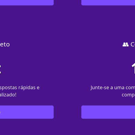
reto
👥 
t
espostas rápidas e
Junte-se a uma com
lizado!
compa
e