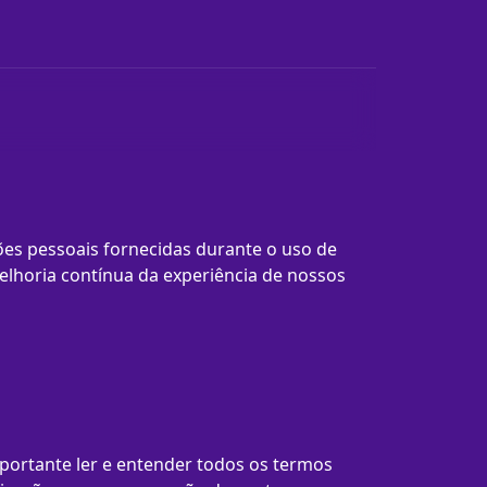
es pessoais fornecidas durante o uso de
elhoria contínua da experiência de nossos
portante ler e entender todos os termos