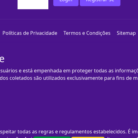
Políticas de Privacidade
Termos e Condições
Sitemap
de
 usuários e está empenhada em proteger todas as informaçõ
os coletados são utilizados exclusivamente para fins de m
eitar todas as regras e regulamentos estabelecidos. É im