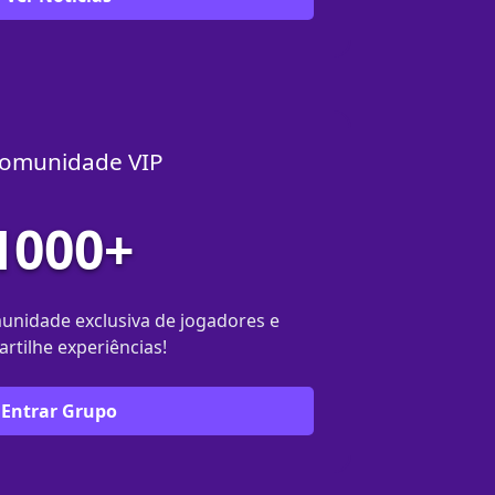
Comunidade VIP
1000+
unidade exclusiva de jogadores e
rtilhe experiências!
Entrar Grupo