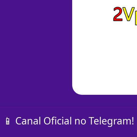
📱 Canal Oficial no Telegram!