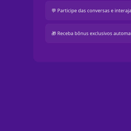
💬 Participe das conversas e interaj
🎁 Receba bônus exclusivos autom