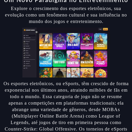
Um Novo Paradigma no Entretenimento
Explore o crescimento dos esportes eletrônicos, sua
evolução como um fenômeno cultural e sua influência no
mundo dos jogos e entretenimento.
Os esportes eletrônicos, ou eSports, têm crescido de forma
exponencial nos últimos anos, atraindo milhões de fãs em
todo o mundo. Essa categoria de jogo não se resume
apenas a competições em plataformas tradicionais; ela
abrange uma variedade de gêneros, desde MOBAs
(Multiplayer Online Battle Arena) como League of
Legends, até jogos de tiro em primeira pessoa como
Counter-Strike: Global Offensive. Os torneios de eSports