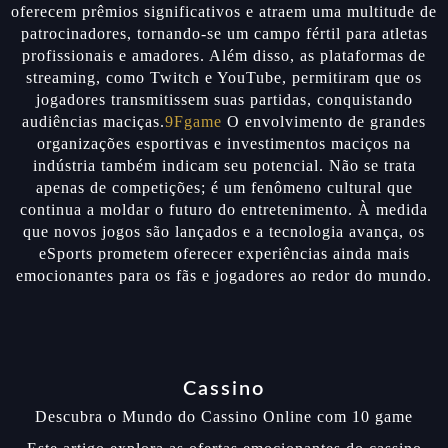
oferecem prêmios significativos e atraem uma multitude de
patrocinadores, tornando-se um campo fértil para atletas
profissionais e amadores. Além disso, as plataformas de
streaming, como Twitch e YouTube, permitiram que os
jogadores transmitissem suas partidas, conquistando
audiências maciças.
9Fgame
O envolvimento de grandes
organizações esportivas e investimentos maciços na
indústria também indicam seu potencial. Não se trata
apenas de competições; é um fenômeno cultural que
continua a moldar o futuro do entretenimento. À medida
que novos jogos são lançados e a tecnologia avança, os
eSports prometem oferecer experiências ainda mais
emocionantes para os fãs e jogadores ao redor do mundo.
Cassino
Descubra o Mundo do Cassino Online com 10 game